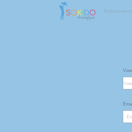
Kinderfysiother
Voor
Emai