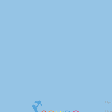
Open
Maan