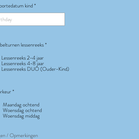
r
ortedatum kind
*
e
q
u
i
r
e
d
V
elturnen lessenreeks
*
e
r
Lessenreeks 2-4 jaar
e
Lessenreeks 4-8 jaar
i
Lessenreeks DUO (Ouder-Kind)
s
t
V
rkeur
*
e
r
Maandag ochtend
e
Woensdag ochtend
i
Woensdag middag
s
t
en / Opmerkingen