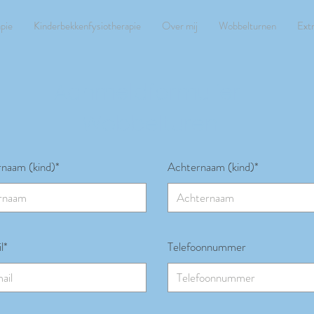
apie
Kinderbekkenfysiotherapie
Over mij
Wobbelturnen
Extr
Aanmeldformulier
Wobbelturen
naam (kind)*
Achternaam (kind)*
l*
Telefoonnummer