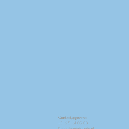
Contactgegevens:
+31 6 51 61 05 08
Kinderfysio@sokido.nl