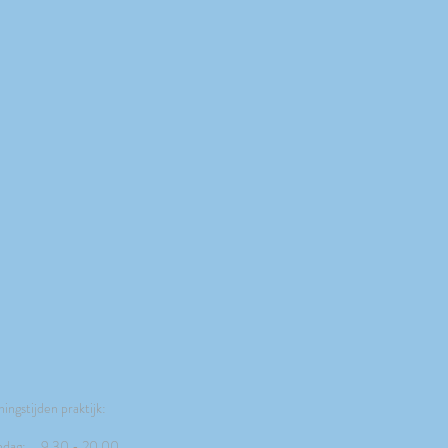
ingstijden praktijk:
dag: 9.30 - 20.00