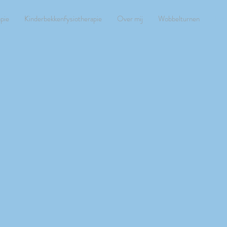
apie
Kinderbekkenfysiotherapie
Over mij
Wobbelturnen
Extr