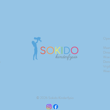
Open
Maan
Dins
Woen
n
Dond
Vri
Week
© 2026 Sokido Kinderfysio