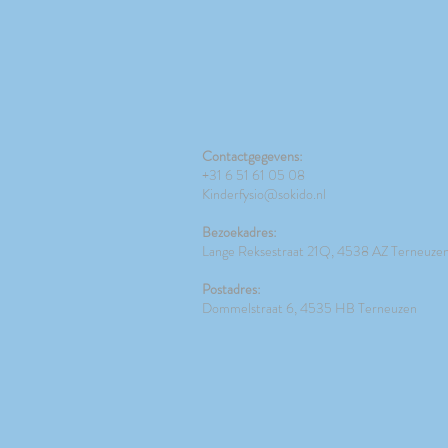
Contactgegevens:
+31 6 51 61 05 08
Kinderfysio@sokido.nl
Bezoekadres:
Lange Reksestraat 21Q, 4538 AZ Terneuze
Postadres:
Dommelstraat 6, 4535 HB Terneuzen