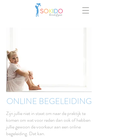
ONLINE BEGELEIDING
Zijn jullie niet in staat om naar de praktijk te
komen om wat voor reden dan ook of hebben
jullie gewoon de voorkeur aan een online
begeleiding. Dat kan.