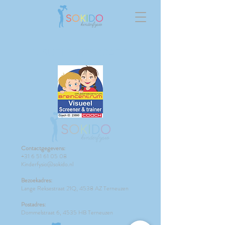
VISUELE INTEGRATIE
Contactgegevens:
+31 6 51 61 05 08
Kinderfysio@sokido.nl
Bezoekadres:
Lange Reksestraat 21Q, 4538 AZ Terneuzen
Postadres:
Dommelstraat 6, 4535 HB Terneuzen